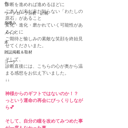
色
診断を進めれば進めるほどに
ご本人が未だ未だ知らない「わたしの
ワードローブ分析・計画
原石」があること
身嗜み
変化・進化・磨かれていく可能性があ
ることに
メイク
ご期待と愉しみの素敵な笑顔を終始見
本
せてくださいまた。
雑誌掲載＆取材
そして、
コーデ
診断直後には、こちらの心が奥から温
まる感想をお伝え下いました。
↓↓
神様からのギフトではないのか！？
っという運命の再会にびっくりしなが
ら💕
そして、自分の瞳を改めてみつめた事
が一度もなかった事。