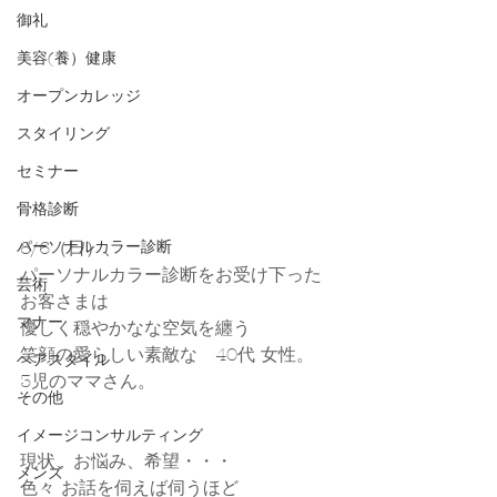
御礼
美容(養）健康
オープンカレッジ
スタイリング
セミナー
骨格診断
8/6（日）、
パーソナルカラー診断
パーソナルカラー診断をお受け下った
芸術
お客さまは
マナー
優しく穏やかなな空気を纏う
笑顔の愛らしい素敵な　40代 女性。
ヘアスタイル
3児のママさん。
その他
イメージコンサルティング
現状、お悩み、希望・・・
メンズ
色々 お話を伺えば伺うほど