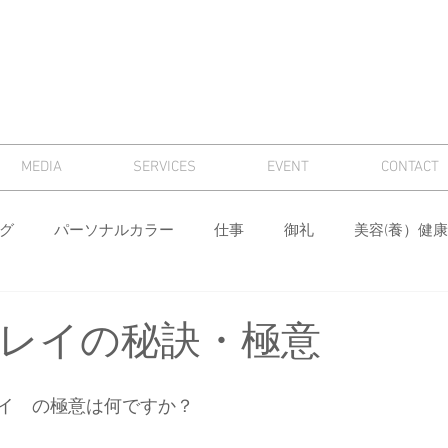
MEDIA
SERVICES
EVENT
CONTACT
グ
パーソナルカラー
仕事
御礼
美容(養）健康
骨格診断
パーソナルカラー診断
芸術
マナー
レイの秘訣・極意
ィング
メンズ
色
ワードローブ分析・計画
身
イ　の極意は何ですか？