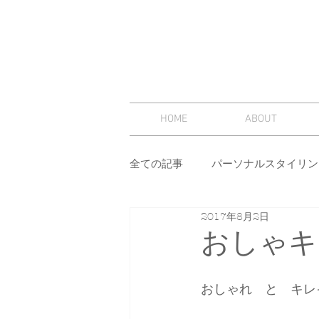
HOME
ABOUT
全ての記事
パーソナルスタイリン
2017年8月2日
スタイリング
セミナー
おしゃキ
その他
イメージコンサルテ
おしゃれ　と　キレ