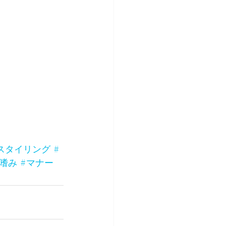
スタイリング
#
身嗜み
#マナー