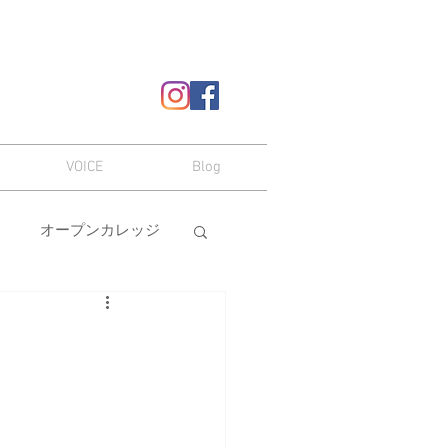
VOICE
Blog
オープンカレッジ
ヘアスタイル
嗜み
メイク
本