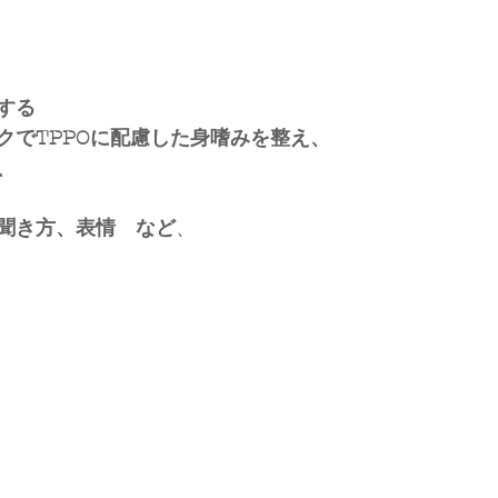
する
クでTPPOに配慮した身嗜みを整え、
、
聞き方、表情　など
、