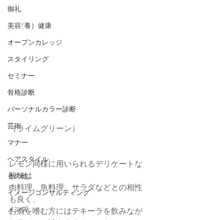
御礼
美容(養）健康
オープンカレッジ
スタイリング
セミナー
骨格診断
パーソナルカラー診断
芸術
（ライムグリーン）
マナー
ヘアスタイル
レモン同様に用いられるデリケートな
酸味は
その他
肉料理、魚料理、サラダなどとの相性
イメージコンサルティング
も良く、
メンズ
お酒を嗜む方にはテキーラを飲みなが