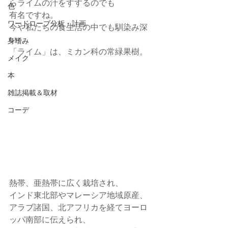
らライムの汁をすするのでも
色
有名ですね。
ワードローブ分析・計画
今や私たちの食生活の中でも馴染み深
い
身嗜み
「ライム」は、ミカン科の常緑果樹。
メイク
本
雑誌掲載＆取材
コーデ
熱帯、亜熱帯に広く栽培され、
インド東北部やマレーシア地域原産、
アラブ諸国、北アフリカを経てヨーロ
ッパ南部に伝えられ、