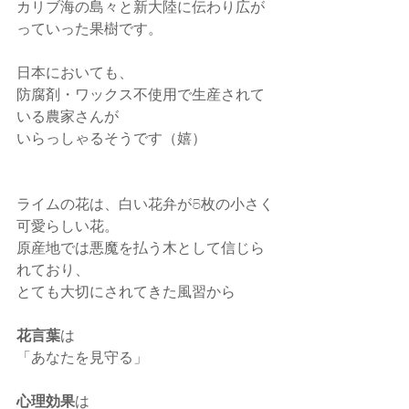
カリブ海の島々と新大陸に伝わり広が
っていった果樹です。 
日本においても、
防腐剤・ワックス不使用で生産されて
いる農家さんが
いらっしゃるそうです（嬉）
ライムの花は、白い花弁が5枚の小さく
可愛らしい花。
原産地では悪魔を払う木として信じら
れており、
とても大切にされてきた風習から
花言葉
は
「あなたを見守る」
心理効果
は