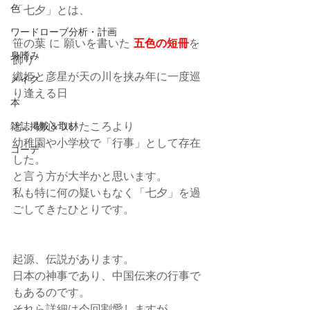
色
「七夕」とは、
ワードローブ分析・計画
笹の葉 に 願いを書いた 
五色の短冊
を
身嗜み
飾り
織姫と彦星が天の川を挟み年に一度巡
メイク
り逢える日
本
と、物心ついたころより
雑誌掲載＆取材
幼稚園や小学校で「行事」として存在
コーデ
した。
と言う方が大半かと思います。
私も特に何の疑いもなく「七夕」を過
ごしてきたひとりです。
起源、伝説があります。
日本の神事であり、中国伝来の行事で
もあるのです。
それら詳細は今回割愛しますが