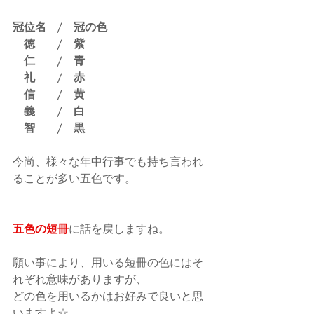
冠位名　/　冠の色
　徳　　/　紫
　仁　　/　青
　礼　　/　赤
　信　　/　黄
　義　　/　白
　智　　/　黒
今尚、様々な年中行事でも持ち言われ
ることが多い五色です。
五色の短冊
に話を戻しますね。
願い事により、用いる短冊の色にはそ
れぞれ意味がありますが、
どの色を用いるかはお好みで良いと思
いますよ☆