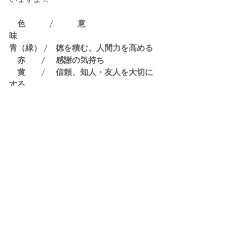
　色　　　/　　　意
味　　　　　　　　　　　　　
青（緑） /　徳を積む、人間力を高める
　赤　　/　 感謝の気持ち
　黄　　/　 信頼、知人・友人を大切に
する
　白　　/　 義務や決まりを守る
紫（黒）/　学業の向上
※日本では黒は縁起が良くないと好ま
れなかったため
　紫が使われるようになったそうで
す。
全ての人、モノ、コト　に　愛と感謝
をすると同時に
全ての人の健康、平和、幸福　に　恵