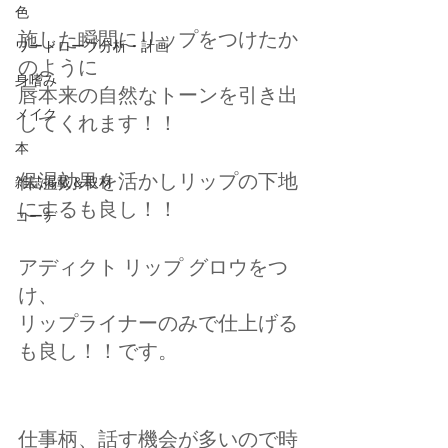
色
施した瞬間にリップをつけたか
ワードローブ分析・計画
のように
身嗜み
唇本来の自然なトーンを引き出
メイク
してくれます！！
本
保湿効果を活かしリップの下地
雑誌掲載＆取材
にするも良し！！
コーデ
アディクト リップ グロウをつ
け、
リップライナーのみで仕上げる
も良し！！です。
仕事柄、話す機会が多いので時