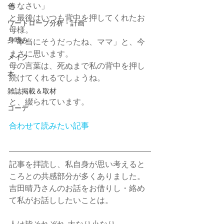
きなさい」
色
と最後はいつも背中を押してくれたお
ワードローブ分析・計画
母様。
身嗜み
「本当にそうだったね、ママ」と、今
まさに思います。
メイク
母の言葉は、死ぬまで私の背中を押し
本
続けてくれるでしょうね。
雑誌掲載＆取材
と、綴られています。
コーデ
合わせて読みたい記事
記事を拝読し、私自身が思い考えると
ころとの共感部分が多くありました。
吉田晴乃さんのお話をお借りし・絡め
て私がお話ししたいことは。