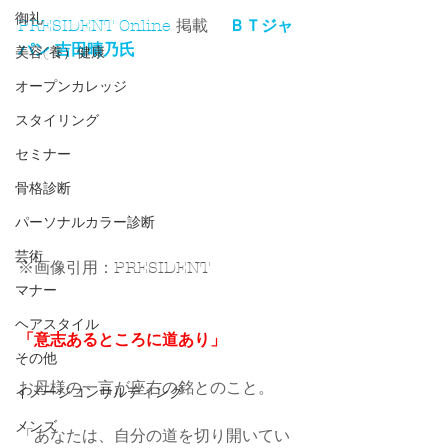
御礼
PRESIDENT Online
 掲載 　
ＢＴジャ
パン 吉田晴乃氏
美容(養）健康
オープンカレッジ
スタイリング
セミナー
骨格診断
パーソナルカラー診断
芸術
※画像引用：PRESIDENT 
マナー
ヘアスタイル
「意志あるところに道あり」
その他
お母様の一言が座右の銘とのこと。
イメージコンサルティング
メンズ
「あなたは、自分の道を切り開いてい