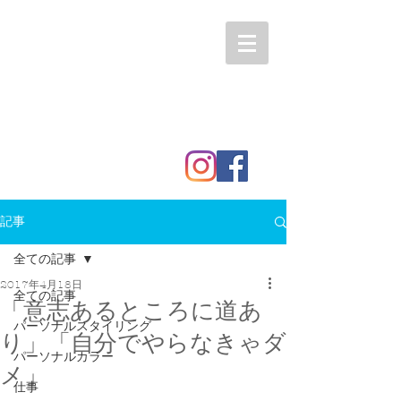
記事
全ての記事
2017年4月18日
全ての記事
「意志あるところに道あ
パーソナルスタイリング
り」「自分でやらなきゃダ
パーソナルカラー
メ」
仕事