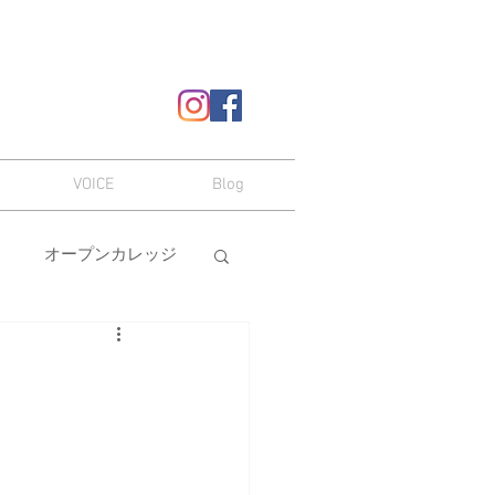
VOICE
Blog
オープンカレッジ
ヘアスタイル
嗜み
メイク
本