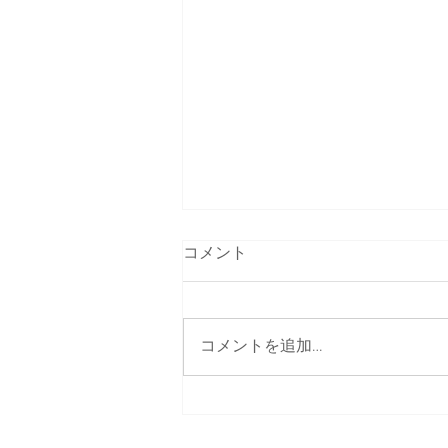
コメント
コメントを追加…
【女性限定】１２月 セミナー
開催 @名古屋