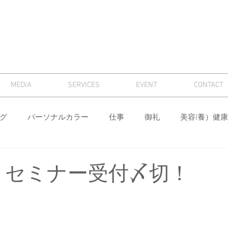
MEDIA
SERVICES
EVENT
CONTACT
グ
パーソナルカラー
仕事
御礼
美容(養）健康
骨格診断
パーソナルカラー診断
芸術
マナー
 セミナー受付〆切！
ィング
メンズ
色
ワードローブ分析・計画
身