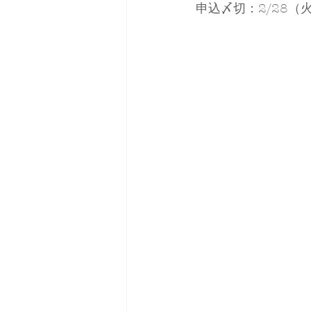
申込〆切：2/28（
雑誌掲載＆取材
コーデ