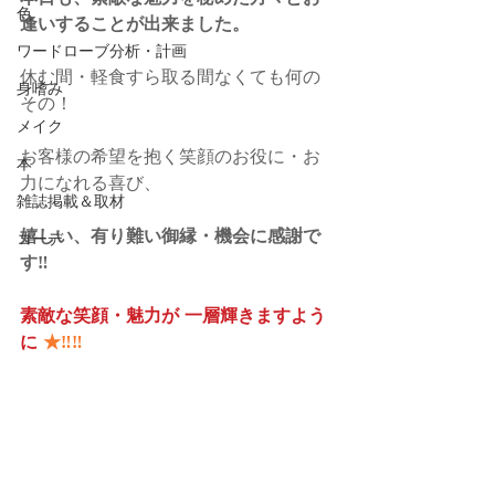
色
逢いすることが出来ました。
ワードローブ分析・計画
休む間・軽食すら取る間なくても何の
身嗜み
その！
メイク
お客様の希望を抱く笑顔のお役に・お
本
力になれる喜び、
雑誌掲載＆取材
嬉しい、有り難い御縁・機会に感謝で
コーデ
す‼
素敵な笑顔・魅力が 一層輝きますよう
に 
★‼‼