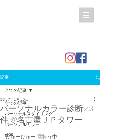
記事
全ての記事
2017年1月13日
全ての記事
パーソナルカラー診断×2
パーソナルスタイリング
件 @名古屋ＪＰタワー
パーソナルカラー
仕事
びゅーびゅー 雪舞う中 