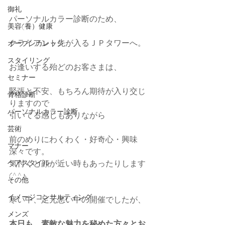
御礼
パーソナルカラー診断のため、
美容(養）健康
クライアント先が入るＪＰタワーへ。
オープンカレッジ
スタイリング
お逢いする殆どのお客さまは、
セミナー
緊張と不安、もちろん期待が入り交じ
骨格診断
りますので
パーソナルカラー診断
引いてる感じもありながら
芸術
前のめりにわくわく・好奇心・興味
マナー
深々です。
ヘアスタイル
気付くと顔が近い時もあったりします
(^^♪
その他
イメージコンサルティング
寒い中、足元悪い中の開催でしたが、
メンズ
本日も、素敵な魅力を秘めた方々とお