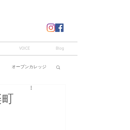
VOICE
Blog
オープンカレッジ
ヘアスタイル
楽町
嗜み
メイク
本