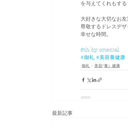
を与えてくれもする
雑誌掲載＆取材
コーデ
大好きな大切なお友
尊敬するドレスデザ
幸せな時間。
6th by oriental　
#御礼
#美容養健康
御礼
美容(養）健康
最新記事