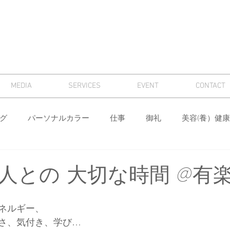
MEDIA
SERVICES
EVENT
CONTACT
グ
パーソナルカラー
仕事
御礼
美容(養）健康
骨格診断
パーソナルカラー診断
芸術
マナー
人との 大切な時間 @有
ィング
メンズ
色
ワードローブ分析・計画
身
ネルギー、
さ、気付き、学び…