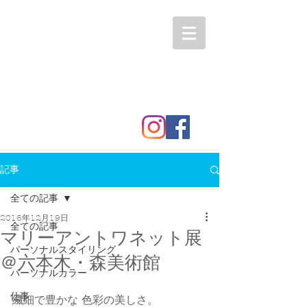
記事
全ての記事
2016年12月19日
全ての記事
マリーアントワネット展
パーソナルスタイリング
＠六本木・森美術館
パーソナルカラー
仕事
繊細で豊かな 色彩の美しさ。