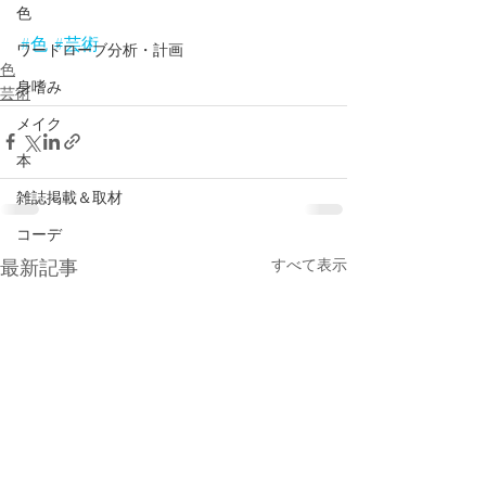
色
#色
#芸術
ワードローブ分析・計画
色
身嗜み
芸術
メイク
本
雑誌掲載＆取材
コーデ
すべて表示
最新記事