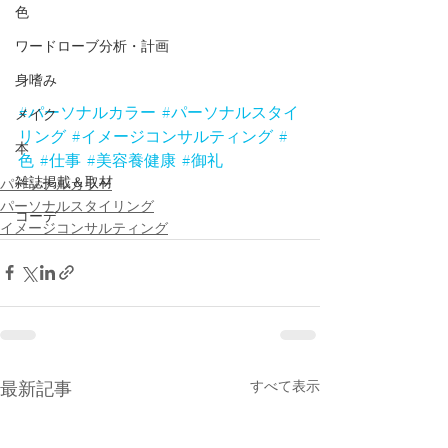
色
ワードローブ分析・計画
身嗜み
#パーソナルカラー
#パーソナルスタイ
メイク
リング
#イメージコンサルティング
#
本
色
#仕事
#美容養健康
#御礼
雑誌掲載＆取材
パーソナルカラー
パーソナルスタイリング
コーデ
イメージコンサルティング
すべて表示
最新記事