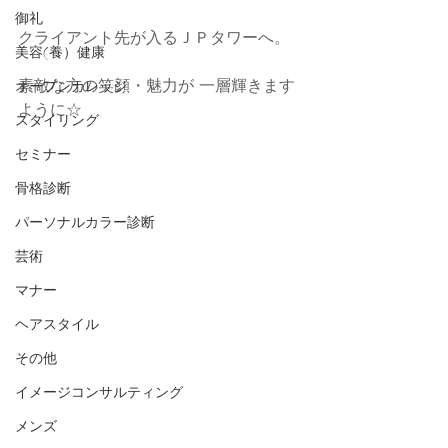
御礼
クライアント先が入るＪＰタワーへ。
美容(養）健康
素敵な方の笑顔・魅力が 一層輝きます
オープンカレッジ
ように☆
スタイリング
セミナー
骨格診断
パーソナルカラー診断
芸術
マナー
ヘアスタイル
その他
イメージコンサルティング
メンズ