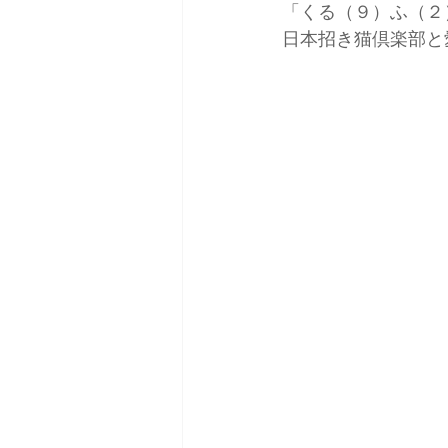
「くる（９）ふ（２
雑誌掲載＆取材
コーデ
日本招き猫倶楽部と