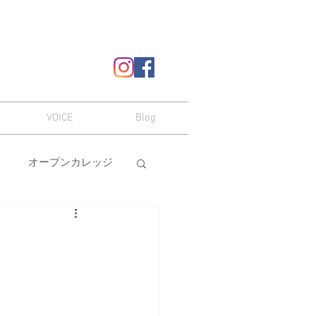
VOICE
Blog
オープンカレッジ
ヘアスタイル
嗜み
メイク
本