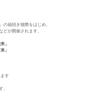
」の福招き猫際をはじめ、
などが開催されます。
招来」
万来」
れます　
す。