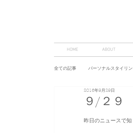
HOME
ABOUT
全ての記事
パーソナルスタイリン
2016年9月29日
スタイリング
セミナー
９/２９
その他
イメージコンサルテ
昨日のニュースで知