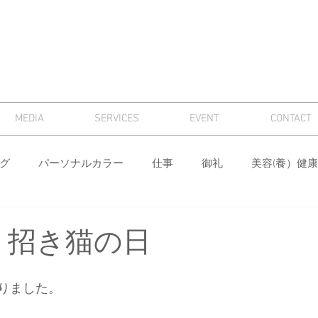
MEDIA
SERVICES
EVENT
CONTACT
グ
パーソナルカラー
仕事
御礼
美容(養）健康
骨格診断
パーソナルカラー診断
芸術
マナー
 招き猫の日
ィング
メンズ
色
ワードローブ分析・計画
身
りました。