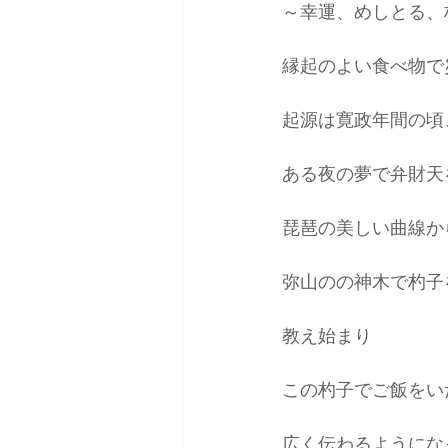
～幸運、めしとる、
雑誌掲載＆取材
コーデ
縁起のよい食べ物で
起源は寛政年間の頃
ある夜の夢で弁財天
琵琶の美しい曲線か
弥山のの神木で杓子
教え始まり
この杓子でご飯をい
広く伝わるようにな