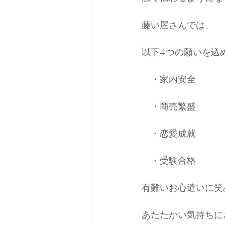
藤い屋さんでは、
以下4つの願いを込
　・家内安全
　・商売繁盛
　・恋愛成就
　・受験合格
有難いお心遣いに笑
あたたかい気持ちに