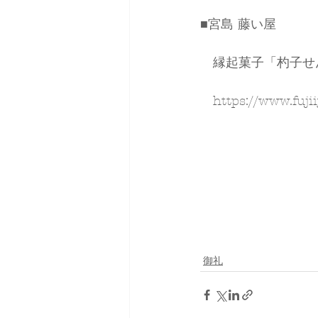
■宮島 藤い屋
　縁起菓子「杓子せ
　https://www.fujii
御礼