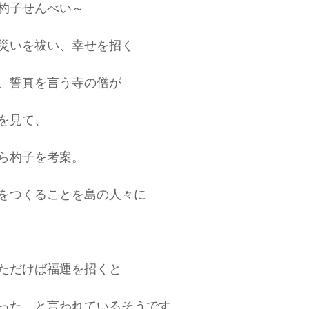
杓子せんべい～
災いを祓い、幸せを招く
、誓真を言う寺の僧が
を見て、
ら杓子を考案。
をつくることを島の人々に
ただけば福運を招くと
った　と言われているそうです。