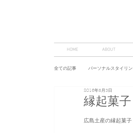
HOME
ABOUT
全ての記事
パーソナルスタイリン
2016年5月3日
スタイリング
セミナー
縁起菓子
その他
イメージコンサルテ
広島土産の縁起菓子