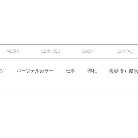
MEDIA
SERVICES
EVENT
CONTACT
グ
パーソナルカラー
仕事
御礼
美容(養）健康
骨格診断
パーソナルカラー診断
芸術
マナー
ィング
メンズ
色
ワードローブ分析・計画
身