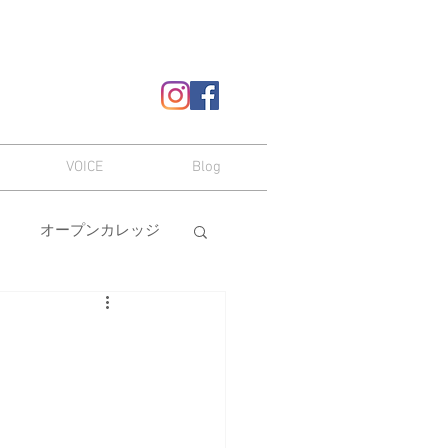
VOICE
Blog
オープンカレッジ
ヘアスタイル
嗜み
メイク
本