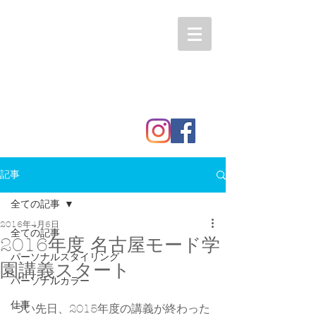
記事
全ての記事
2016年4月6日
全ての記事
2016年度 名古屋モード学
パーソナルスタイリング
園講義スタート
パーソナルカラー
仕事
つい先日、2015年度の講義が終わった