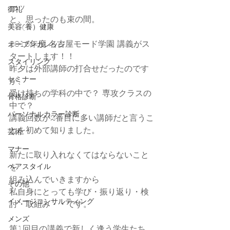
ーッ
御礼
と、思ったのも束の間。
美容(養）健康
2016年度 名古屋モード学園 講義がス
オープンカレッジ
タートします！！
スタイリング
昨夕は外部講師の打合せだったのです
セミナー
が、
受け持ちの学科の中で？ 専攻クラスの
骨格診断
中で？
パーソナルカラー診断
講義回数が2番目に多い講師だと言うこ
とを初めて知りました。
芸術
マナー
新たに取り入れなくてはならないこと
ヘアスタイル
を
組み込んでいきますから
その他
私自身にとっても学び・振り返り・検
イメージコンサルティング
討・取組み・・です。
メンズ
第1回目の講義で新しく逢う学生たち。