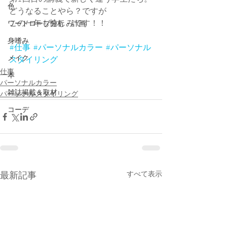
色
どうなることやら？ですが
この一年も愉しみです！！
ワードローブ分析・計画
身嗜み
#仕事
#パーソナルカラー
#パーソナル
メイク
スタイリング
仕事
本
パーソナルカラー
雑誌掲載＆取材
パーソナルスタイリング
コーデ
すべて表示
最新記事