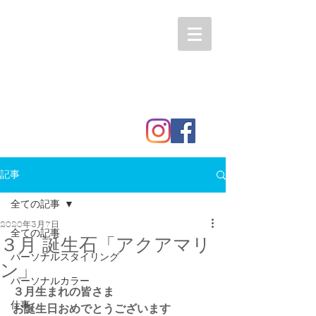
記事
全ての記事
2020年3月7日
全ての記事
３月 誕生石「アクアマリ
パーソナルスタイリング
ン」
パーソナルカラー
３月生まれの皆さま
仕事
お誕生日おめでとうございます