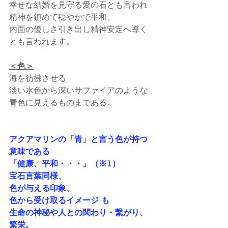
幸せな結婚を見守る愛の石とも言われ
精神を鎮めて穏やかで平和、
内面の優しさ引き出し精神安定へ導く
とも言われます。
＜色＞
海を彷彿させる
淡い水色から深いサファイアのような
青色に見えるものまである。
アクアマリンの「青」と言う色が持つ
意味である
「健康、平和・・・」（※1）
宝石言葉同様、
色が与える印象、
色から受け取るイメージ も
生命の神秘や人との関わり・繋がり、
繁栄。