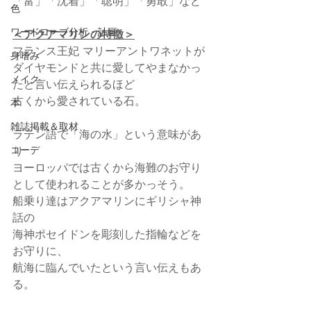
「富」「沈着」「聡明」「勇敢」など
色
ワードローブ分析・計画
＜アクアマリンの特徴＞
フランス王妃 マリーアントワネットが
身嗜み
ダイヤモンドと共に愛してやまなかっ
メイク
たと言い伝えられるほど
古くから愛されている石。
本
雑誌掲載＆取材
ラテン語で「海の水」という意味があ
り
コーデ
ヨーロッパでは古くから海難のお守り
として使われることが多かっそう。
船乗り達はアクアマリンにギリシャ神
話の
海神ポセイドンを彫刻した指輪などを
お守りに、
航海に臨んでいたという言い伝えもあ
る。