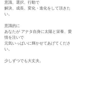
意識、選択、行動で
解決、成長、変化・進化をして頂きた
い。
意識的に
あなたが アナタ自身に太陽と栄養、愛
情を注いで
元気いっぱいに輝かせてあげてくださ
い。
少しずつでも大丈夫。
あなたの内面・外面・心の潤い、輝き
が日毎に増し、
品格・知性、幸福感、自信が TPPOS 
含め培っていかれますように。
専門家の立場から貴方のお力になれる
と嬉しいです。