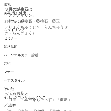
御礼
３月の誕生石は
美容(養）健康
「アクアマリン」
（和名：緑柱石・藍柱石・藍玉
オープンカレッジ
／りょくちゅうせき・らんちゅうせ
スタイリング
き・らんぎょく）
セミナー
骨格診断
パーソナルカラー診断
芸術
マナー
ヘアスタイル
その他
＜宝石言葉＞
イメージコンサルティング
「自由」「幸福をもたらす」「健康」 
「幸福」
メンズ