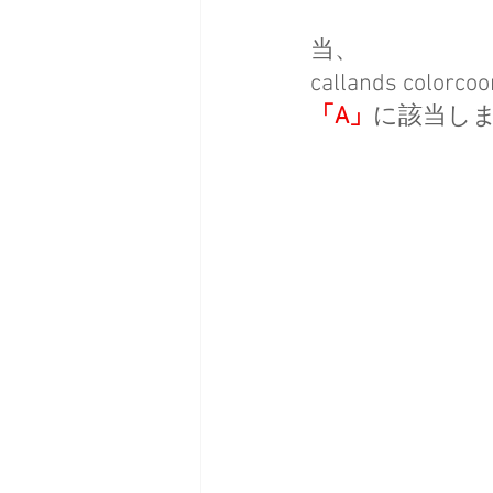
当、
callands colorco
「A」
に該当しま