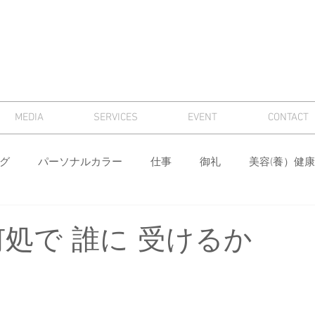
MEDIA
SERVICES
EVENT
CONTACT
グ
パーソナルカラー
仕事
御礼
美容(養）健康
骨格診断
パーソナルカラー診断
芸術
マナー
何処で 誰に 受けるか
ィング
メンズ
色
ワードローブ分析・計画
身