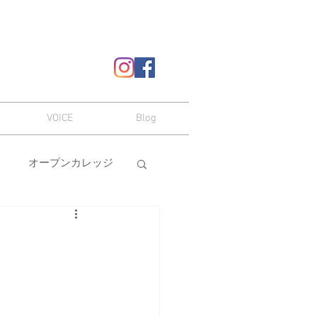
VOICE
Blog
オープンカレッジ
ヘアスタイル
嗜み
メイク
本