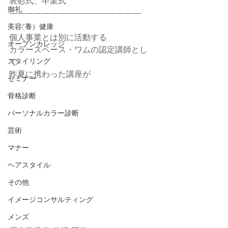
表彰式、卒業式
御礼
————————————————-
美容(養）健康
個人事業とは別に活動する
オープンカレッジ
カラースペース・ワムの認定講師とし
スタイリング
て
昨夏に携わった講座が
セミナー
骨格診断
パーソナルカラー診断
芸術
マナー
ヘアスタイル
その他
イメージコンサルティング
メンズ