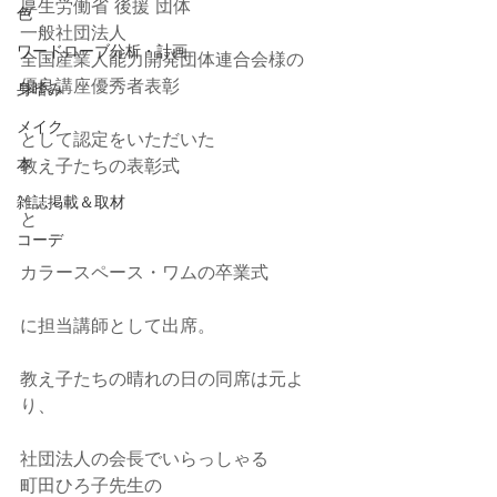
厚生労働省 後援 団体
色
一般社団法人
ワードローブ分析・計画
全国産業人能力開発団体連合会様の
優良講座優秀者表彰
身嗜み
メイク
として認定をいただいた
本
教え子たちの表彰式
雑誌掲載＆取材
と
コーデ
カラースペース・ワムの卒業式
に担当講師として出席。
教え子たちの晴れの日の同席は元よ
り、
社団法人の会長でいらっしゃる
町田ひろ子先生の