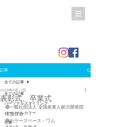
記事
全ての記事
2025年3月10日
全ての記事
表彰式、卒業式
パーソナルスタイリング
🔵一般社団法人 全国産業人能力開発団
パーソナルカラー
体連合会
🔴カラースペース・ワム
仕事