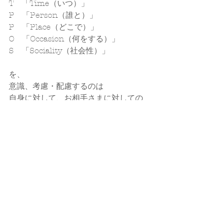
T　「Time（いつ）」
P　「Person（誰と）」
P　「Place（どこで）」
O　「Occasion（何をする）」
S　「Sociality（社会性）」
を、
意識、考慮・配慮するのは
自身に対して、お相手さまに対しての
マナーであり、嗜みであり、思い遣
り。
あなたの笑顔が、
あなた自身のためにも、
有効で有意義な愛のある
意識、選択、行動で
解決、成長、変化・進化をして頂きた
い。