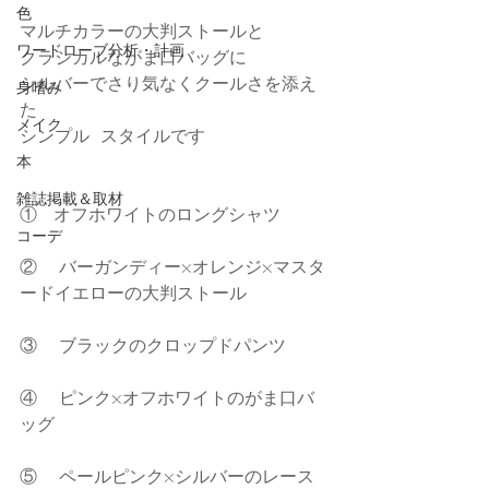
色
マルチカラーの大判ストールと
ワードローブ分析・計画
クラシカルながま口バッグに
シルバーでさり気なくクールさを添え
身嗜み
た
メイク
シンプル  スタイルです
本
雑誌掲載＆取材
①   オフホワイトのロングシャツ  
コーデ
②    バーガンディー×オレンジ×マスタ
ードイエローの大判ストール  
③    ブラックのクロップドパンツ  
④    ピンク×オフホワイトのがま口バ
ッグ 
⑤    ペールピンク×シルバーのレース