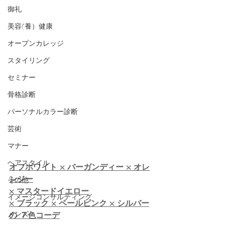
御礼
美容(養）健康
オープンカレッジ
スタイリング
セミナー
骨格診断
パーソナルカラー診断
芸術
マナー
ヘアスタイル
オフホワイト × バーガンディー × オレ
ンジー
その他
× マスタードイエロー
イメージコンサルティング
× ブラック × ペールピンク × シルバー
メンズ
の ７色コーデ