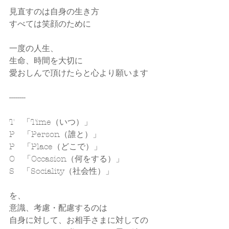
見直すのは自身の生き方
すべては笑顔のために
一度の人生、
生命、時間を大切に
愛おしんで頂けたらと心より願います
--------
T　「Time（いつ）」
P　「Person（誰と）」
P　「Place（どこで）」
O　「Occasion（何をする）」
S　「Sociality（社会性）」
を、
意識、考慮・配慮するのは
自身に対して、お相手さまに対しての