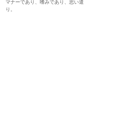
マナーであり、嗜みであり、思い遣
り。
あなたの笑顔が、
あなた自身のためにも、
有効で有意義な愛のある
意識、選択、行動で
解決、成長、変化・進化をして頂きた
い。
意識的に
あなたが アナタ自身に太陽と栄養、愛
情を注いで
元気いっぱいに輝かせてあげてくださ
い。
少しずつでも大丈夫。