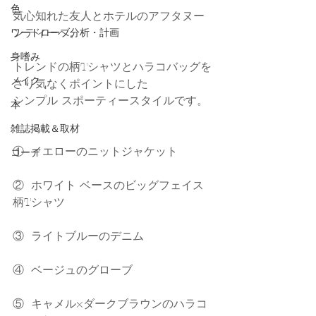
色
気心知れた友人とホテルのアフタヌー
ンティーへ。
ワードローブ分析・計画
身嗜み
トレンドの柄Tシャツとハラコバッグを
メイク
さり気なくポイントにした
シンプル スポーティースタイルです。
本
雑誌掲載＆取材
①  イエローのニットジャケット 
コーデ
②  ホワイト ベースのビッグフェイス
柄Tシャツ 
③  ライトブルーのデニム 
④  ベージュのグローブ 
⑤  キャメル×ダークブラウンのハラコ