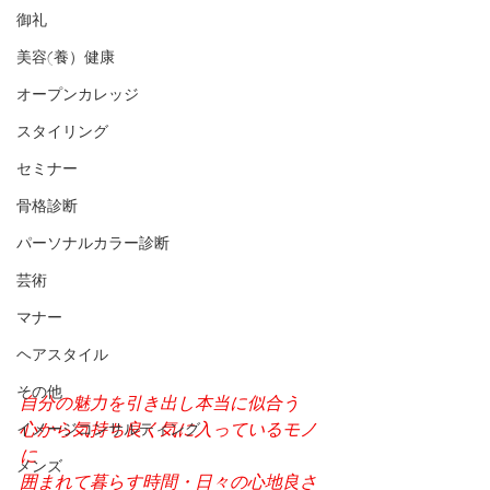
御礼
美容(養）健康
オープンカレッジ
スタイリング
セミナー
骨格診断
パーソナルカラー診断
芸術
マナー
ヘアスタイル
その他
自分の魅力を引き出し本当に似合う
心から気持ち良く気に入っているモノ
イメージコンサルティング
に
メンズ
囲まれて暮らす時間・日々の心地良さ