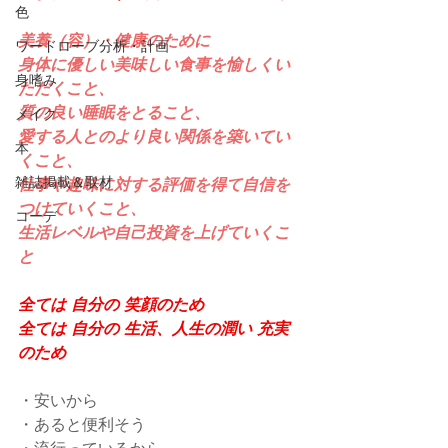
色
美養（容）・健康のために
ワードローブ分析・計画
身体に優しい美味しい食事を愉しくい
身嗜み
ただくこと、
質の良い睡眠をとること、
メイク
愛する人とのより良い関係を築いてい
本
くこと、
雑誌掲載＆取材
仕事や趣味に対する評価を得て自信を
つけていくこと、
コーデ
生活レベルや自己投資を上げていくこ
と
全ては 自分の 笑顔のため
全ては 自分の 生活、人生の潤い 充実
のため
・安いから
・あると便利そう