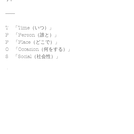
--------
T　「Time（いつ）」
P　「Person（誰と）」
P　「Place（どこで）」
O　「Occasion（何をする）」
S　「Social（社会性）」
を、
意識、考慮・配慮するのは
自身に対して、お相手さまに対しての
マナーであり、嗜みであり、思い遣
り。
あなたの笑顔が、
あなた自身のためにも、
有効で有意義な愛のある