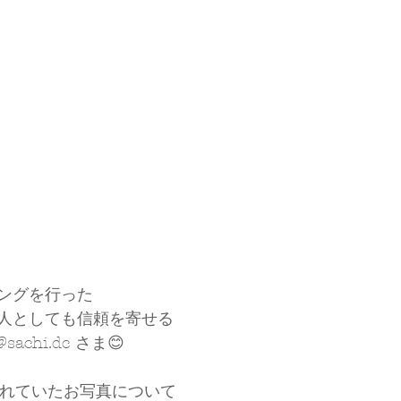
ングを行った
人としても信頼を寄せる
 @sachi.dc さま😊
投稿されていたお写真について