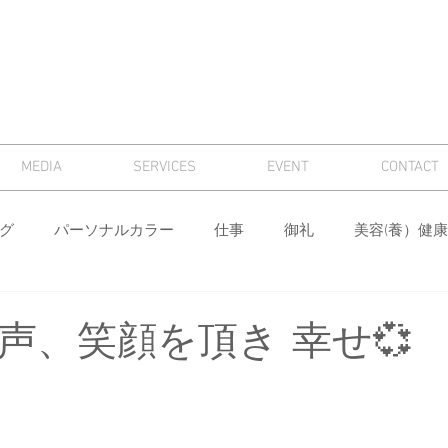
MEDIA
SERVICES
EVENT
CONTACT
グ
パーソナルカラー
仕事
御礼
美容(養）健康
骨格診断
パーソナルカラー診断
芸術
マナー
声、笑顔を頂き 幸せ💞
ィング
メンズ
色
ワードローブ分析・計画
身