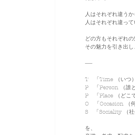
人はそれぞれ違うか
人はそれぞれ違って
どの方もそれぞれの
その魅力を引き出し
------
T　「Time （いつ
P　「Person （誰
P　「Place （ど
O　「Occasion 
S　「Sociality 
を、