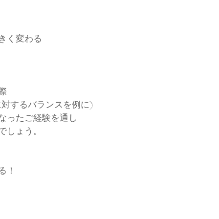
きく変わる
際
に対するバランスを例に)
なったご経験を通し
でしょう。
る！