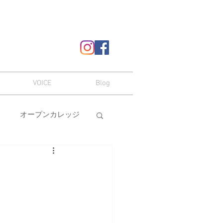
VOICE
Blog
オープンカレッジ
ヘアスタイル
嗜み
メイク
本