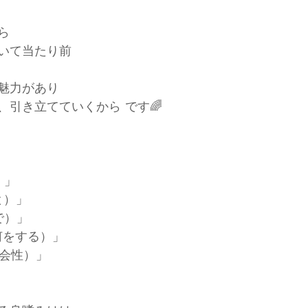
ら
いて当たり前
魅力があり
、引き立てていくから です🌈
）」
と）」
こで）」
（何をする）」
（社会性）」