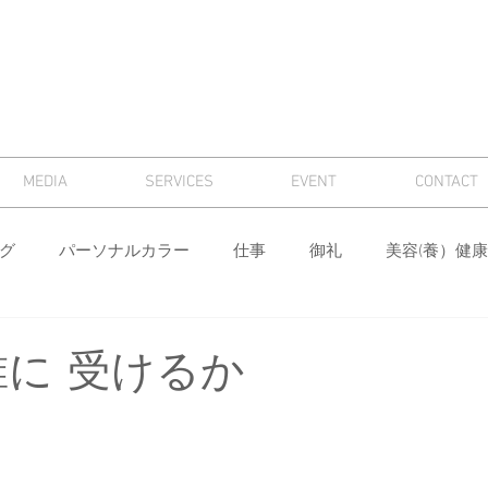
MEDIA
SERVICES
EVENT
CONTACT
グ
パーソナルカラー
仕事
御礼
美容(養）健康
骨格診断
パーソナルカラー診断
芸術
マナー
誰に 受けるか
ィング
メンズ
色
ワードローブ分析・計画
身