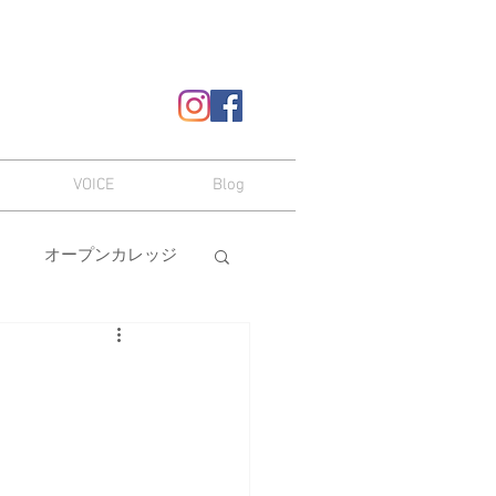
VOICE
Blog
オープンカレッジ
ヘアスタイル
嗜み
メイク
本