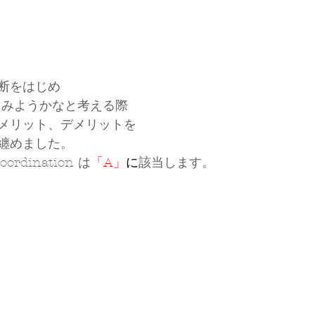
断をはじめ
てみようかなと考える際
メリット、デメリットを
纏めました。
coordination は
「A」
に
該当します。