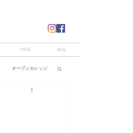
VOICE
Blog
オープンカレッジ
ヘアスタイル
嗜み
メイク
本