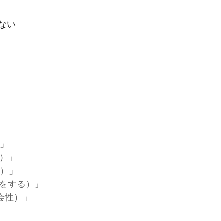
ない
）」
と）」
で）」
（何をする）」
（社会性）」