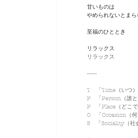
甘いものは
やめられないとまら
至福のひととき
リラックス
リラックス
--------
T　「Time（いつ
P　「Person（誰
P　「Place（どこ
O　「Occasion
S　「Sociality