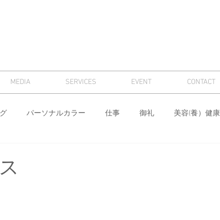
MEDIA
SERVICES
EVENT
CONTACT
グ
パーソナルカラー
仕事
御礼
美容(養）健康
骨格診断
パーソナルカラー診断
芸術
マナー
ス
ィング
メンズ
色
ワードローブ分析・計画
身