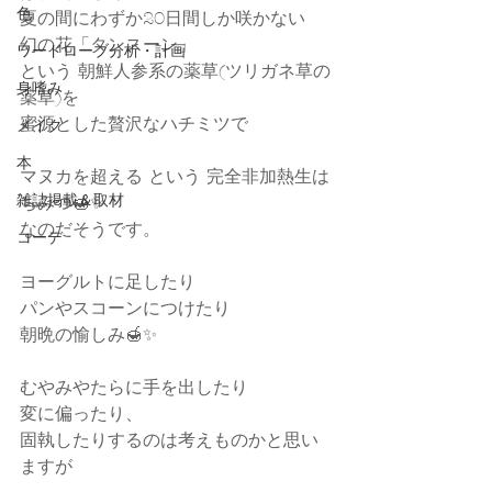
色
夏の間にわずか20日間しか咲かない
幻の花「タンスーン」
ワードローブ分析・計画
という 朝鮮人参系の薬草(ツリガネ草の
身嗜み
薬草)を
蜜源とした贅沢なハチミツで
メイク
本
マヌカを超える という 完全非加熱生は
雑誌掲載＆取材
ちみつ🍯✨
なのだそうです。
コーデ
ヨーグルトに足したり
パンやスコーンにつけたり
朝晩の愉しみ🍯✨
むやみやたらに手を出したり
変に偏ったり、
固執したりするのは考えものかと思い
ますが