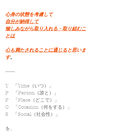
心身の状態を考慮して
自分が納得して
愉しみながら取り入れる・取り組むこ
とは
心も満たされることに通じる
と思いま
す
。
--------
T　「Time（いつ）」
P　「Person（誰と）」
P　「Place（どこで）」
O　「Occasion（何をする）」
S　「Social（社会性）」
を、