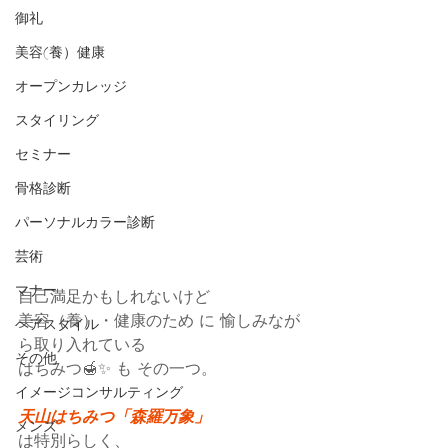
御礼
美容(養）健康
オープンカレッジ
スタイリング
セミナー
骨格診断
パーソナルカラー診断
芸術
マナー
自己満足かもしれないけど
美容（養）・健康のため に 愉しみなが
ヘアスタイル
ら取り入れている
その他
はちみつ🍯✨ も その一つ。
イメージコンサルティング
天山はちみつ「森羅万象」
メンズ
は特別らしく、