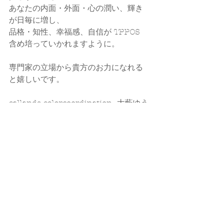
あなたの内面・外面・心の潤い、輝き
が日毎に増し、
品格・知性、幸福感、自信が TPPOS 
含め培っていかれますように。
専門家の立場から貴方のお力になれる
と嬉しいです。
callands colorcoordination  大藪ゆう
子
☑ 
HP
☑ 
Instagram
☑ 
ameblo​
#美容養健康