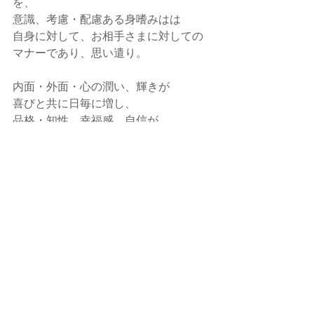
を、
意識、考慮・配慮ある身嗜みはは
自身に対して、お相手さまに対しての
マナーであり、思い遣り。
内面・外面・心の潤い、輝きが
喜びと共に日毎に増し、
品格・知性、幸福感、自信が
TPPOS 含め培っていかれますように
専門家の立場から貴方のお力になれる
と嬉しいです。
callands colorcoordination  大藪ゆう
子
☑ 
HP
☑ 
Instagram
　←メイン アカウント
☑ 
Instagram
　←４シーズン分類など