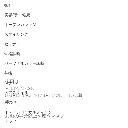
御礼
美容(養）健康
オープンカレッジ
スタイリング
セミナー
骨格診断
パーソナルカラー診断
芸術
今回は
マナー
PITTA MASK
ヘアスタイル
SMALL PASTEL(SALMON PINK)着
用
その他
イメージコンサルティング
お顔の半分以上を覆うマスク。
メンズ