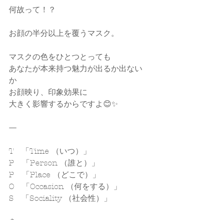
何故って！？
お顔の半分以上を覆うマスク。
マスクの色をひとつとっても
あなたが本来持つ魅力が出るか出ない
か
お顔映り、印象効果に
大きく影響するからですよ😊✨
—
T　「Time （いつ）」
P　「Person （誰と）」
P　「Place （どこで）」
O　「Occasion （何をする）」
S　「Sociality （社会性）」