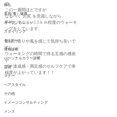
で
御礼
この一週間ほどですが
美容(養）健康
なるべく お尻 を意識しながら
平均して 2.5～3.5ｋｍ程度のウォーキ
オープンカレッジ
ングをしています。
スタイリング
セミナー
新緑の香りや風を感じて気持ち良いで
すし、
骨格診断
ウォーキングの時間で得る五感の感覚
パーソナルカラー診断
や
プチ達成感・満足感のセルフケアで幸
芸術
福度が上がっています！！
マナー
ヘアスタイル
その他
イメージコンサルティング
メンズ