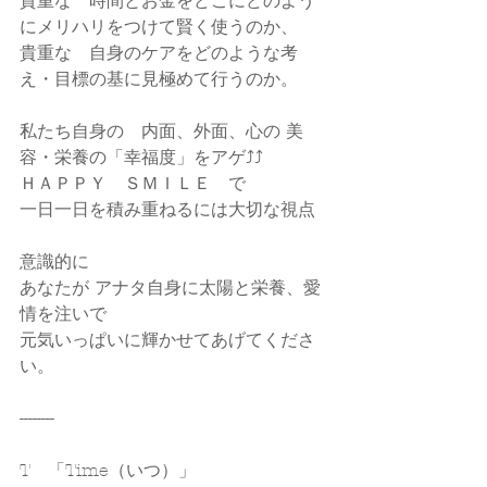
貴重な　時間とお金をどこにどのよう
にメリハリをつけて賢く使うのか、
貴重な　自身のケアをどのような考
え・目標の基に見極めて行うのか。
私たち自身の　内面、外面、心の 美
容・栄養の「幸福度」をアゲ⤴⤴
ＨＡＰＰＹ　ＳＭＩＬＥ　で
一日一日を積み重ねるには大切な視点
意識的に
あなたが アナタ自身に太陽と栄養、愛
情を注いで
元気いっぱいに輝かせてあげてくださ
い。
--------
T　「Time（いつ）」