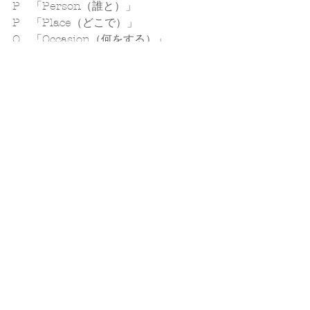
P　「Person（誰と）」
P　「Place（どこで）」
O　「Occasion（何をする）」
S　「Sociality（社会性）」
を、
意識、考慮・配慮するのは
自身に対して、お相手さまに対しての
マナーであり、嗜みであり、思い遣
り。
あなたの笑顔が、
あなた自身のためにも、
有効で有意義な愛のある
意識、選択、行動で
解決、成長、変化・進化をして頂きた
い。