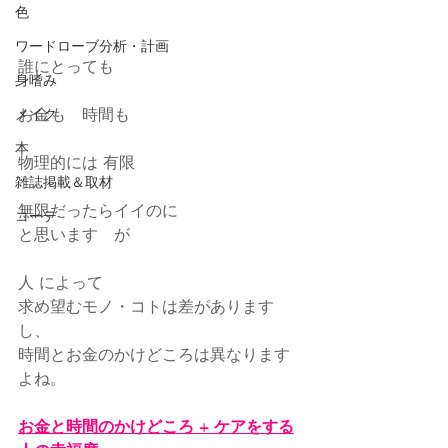
色
ワードローブ分析・計画
誰にとっても
身嗜み
お金も　時間も
メイク
本
物理的には 有限
雑誌掲載＆取材
無限だったらイイのに
コーデ
と思います　が 
人 によって
求め望むモノ・コトは差があります
し、
時間とお金のかけどころは異なります
よね。
お金と時間のかけどころ + ケアをする