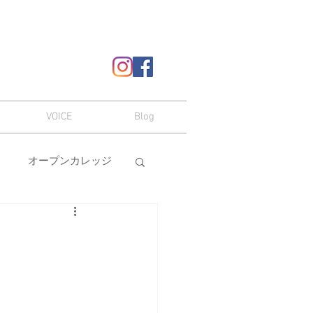
VOICE
Blog
オープンカレッジ
ヘアスタイル
嗜み
メイク
本