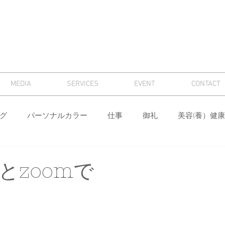
MEDIA
SERVICES
EVENT
CONTACT
グ
パーソナルカラー
仕事
御礼
美容(養）健康
骨格診断
パーソナルカラー診断
芸術
マナー
とzoomで
ィング
メンズ
色
ワードローブ分析・計画
身