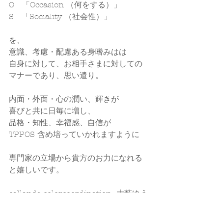
O　「Occasion （何をする）」
S　「Sociality （社会性）」
を、
意識、考慮・配慮ある身嗜みはは
自身に対して、お相手さまに対しての
マナーであり、思い遣り。
内面・外面・心の潤い、輝きが
喜びと共に日毎に増し、
品格・知性、幸福感、自信が
TPPOS 含め培っていかれますように
専門家の立場から貴方のお力になれる
と嬉しいです。
callands colorcoordination  大藪ゆう
子