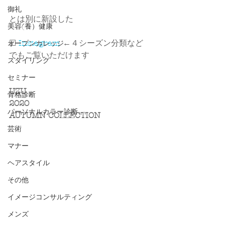
御礼
とは別に新設した
美容(養）健康
☑ 
Instagram
 ←４シーズン分類など
オープンカレッジ
でもご覧いただけます
スタイリング
セミナー
UZU
骨格診断
2020
パーソナルカラー診断
AUTUMN COLLECTION
芸術
マナー
ヘアスタイル
その他
イメージコンサルティング
メンズ