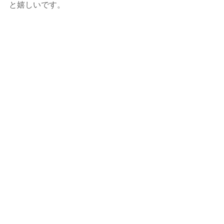
と嬉しいです。
callands colorcoordination  大藪ゆう
子
☑ 
HP
☑ 
Instagram
 ←メイン アカウント
☑ 
Instagram
 ←４シーズン分類など
☑ 
ameblo
いつもありがとうございます。
#メイク
#色