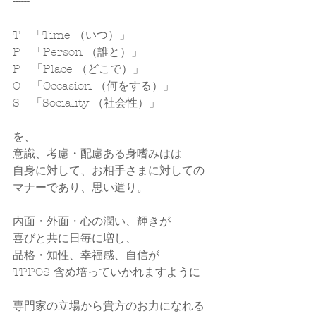
------
T　「Time （いつ）」
P　「Person （誰と）」
P　「Place （どこで）」
O　「Occasion （何をする）」
S　「Sociality （社会性）」
を、
意識、考慮・配慮ある身嗜みはは
自身に対して、お相手さまに対しての
マナーであり、思い遣り。
内面・外面・心の潤い、輝きが
喜びと共に日毎に増し、
品格・知性、幸福感、自信が
TPPOS 含め培っていかれますように
専門家の立場から貴方のお力になれる