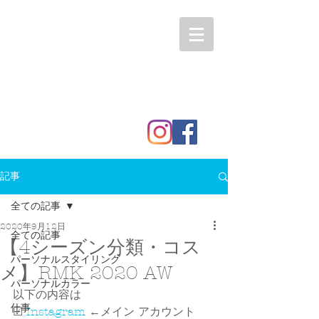
記事
全ての記事
2020年9月12日
全ての記事
【4シーズン分類・コス
パーソナルスタイリング
メ】RMK 2020 AW
パーソナルカラー
以下の内容は
仕事
☑ 
Instagram
 ←メイン アカウント