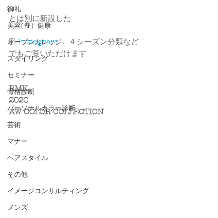
御礼
とは別に新設した
美容(養）健康
☑ 
Instagram
 ←４シーズン分類など
オープンカレッジ
でもご覧いただけます
スタイリング
セミナー
RMK
骨格診断
2020
パーソナルカラー診断
AW COLOR COLLECTION
芸術
マナー
ヘアスタイル
その他
イメージコンサルティング
メンズ