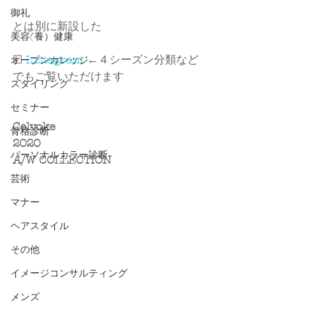
御礼
とは別に新設した
美容(養）健康
☑ 
Instagram
 ←４シーズン分類など
オープンカレッジ
でもご覧いただけます
スタイリング
セミナー
Celvoke
骨格診断
2020
パーソナルカラー診断
A/W COLLECTION
芸術
マナー
ヘアスタイル
その他
イメージコンサルティング
メンズ