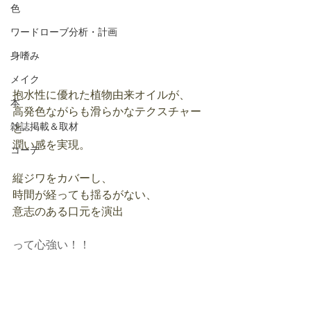
色
ワードローブ分析・計画
身嗜み
メイク
抱水性に優れた植物由来オイルが、
本
高発色ながらも滑らかなテクスチャー
雑誌掲載＆取材
と
潤い感を実現。
コーデ
縦ジワをカバーし、
時間が経っても揺るがない、
意志のある口元を演出
って心強い！！