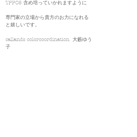
TPPOS 含め培っていかれますように
専門家の立場から貴方のお力になれる
と嬉しいです。
callands colorcoordination  大藪ゆう
子
☑ 
HP
☑ 
Instagram
 ←メイン アカウント
☑ 
Instagram
 ←４シーズン分類など
☑ 
ameblo
いつもありがとうございます。
#メイク
#色