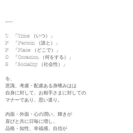
------
T　「Time （いつ）」
P　「Person （誰と）」
P　「Place （どこで）」
O　「Occasion （何をする）」
S　「Sociality （社会性）」
を、
意識、考慮・配慮ある身嗜みはは
自身に対して、お相手さまに対しての
マナーであり、思い遣り。
内面・外面・心の潤い、輝きが
喜びと共に日毎に増し、
品格・知性、幸福感、自信が