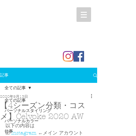
記事
全ての記事
2020年9月13日
全ての記事
【4シーズン分類・コス
パーソナルスタイリング
メ】Celvoke 2020 AW
パーソナルカラー
以下の内容は
仕事
☑ 
Instagram
 ←メイン アカウント