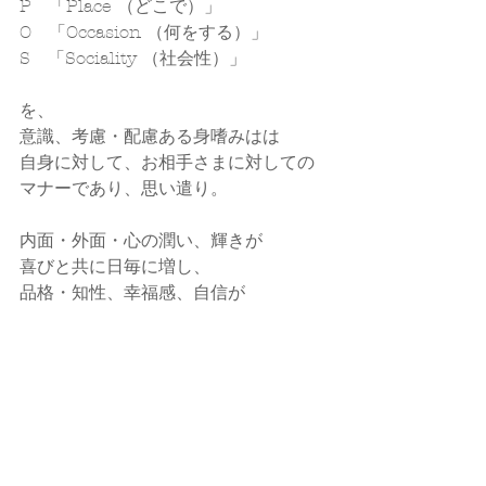
P　「Place （どこで）」
O　「Occasion （何をする）」
S　「Sociality （社会性）」
を、
意識、考慮・配慮ある身嗜みはは
自身に対して、お相手さまに対しての
マナーであり、思い遣り。
内面・外面・心の潤い、輝きが
喜びと共に日毎に増し、
品格・知性、幸福感、自信が
TPPOS 含め培っていかれますように
専門家の立場から貴方のお力になれる
と嬉しいです。
callands colorcoordination  大藪ゆう
子