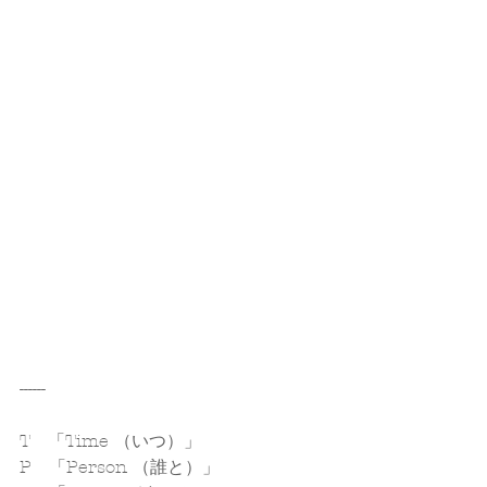
------
T　「Time （いつ）」
P　「Person （誰と）」