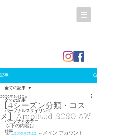
記事
全ての記事
2020年9月12日
全ての記事
【4シーズン分類・コス
パーソナルスタイリング
メ】Amplitud 2020 AW
パーソナルカラー
以下の内容は
仕事
☑ 
Instagram
 ←メイン アカウント