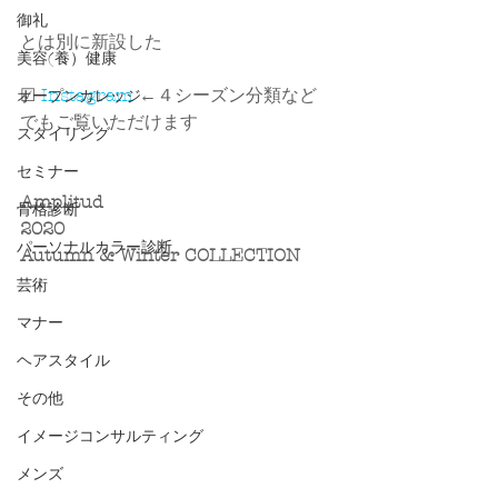
御礼
とは別に新設した
美容(養）健康
☑ 
Instagram
 ←４シーズン分類など
オープンカレッジ
でもご覧いただけます
スタイリング
セミナー
Amplitud
骨格診断
2020
パーソナルカラー診断
Autumn & Winter COLLECTION
芸術
マナー
ヘアスタイル
その他
イメージコンサルティング
メンズ