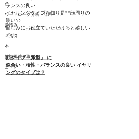
色
ランスの良い
イヤリングタイプを知り是非顔周りの
ワードローブ分析・計画
装いの
身嗜み
愉しみにお役立ていただけると嬉しい
です。
メイク
本
雑誌掲載＆取材
顔タイプ「卵型」 に
似合い・相性・バランスの良い イヤリ
コーデ
ングのタイプは？