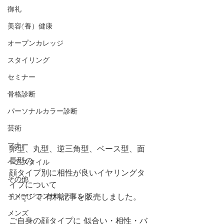
御礼
美容(養）健康
オープンカレッジ
スタイリング
セミナー
骨格診断
パーソナルカラー診断
芸術
マナー
卵型、丸型、逆三角型、ベース型、面
長型の
ヘアスタイル
顔タイプ別に相性が良いイヤリングタ
その他
イプについて
イメージコンサルティング
REQU で 有料記事を販売しました。
メンズ
ご自身の顔タイプに 似合い・相性・バ