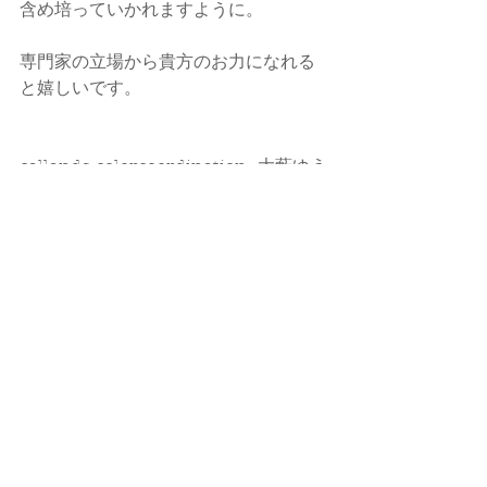
含め培っていかれますように。
専門家の立場から貴方のお力になれる
と嬉しいです。
callands colorcoordination  大藪ゆう
子
☑ 
HP
☑ 
Instagram
☑ 
ameblo​
#骨格顔型診断