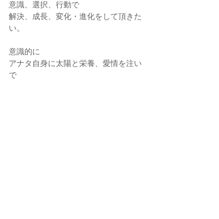
意識、選択、行動で
解決、成長、変化・進化をして頂きた
い。
意識的に
アナタ自身に太陽と栄養、愛情を注い
で
元気いっぱいに輝かせてあげてくださ
い。
内面・外面・心の潤い、輝きが日毎に
増し、
品格・知性、幸福感、自信が
TPPOS 含め培っていかれますように。
専門家の立場から貴方のお力になれる
と嬉しいです。