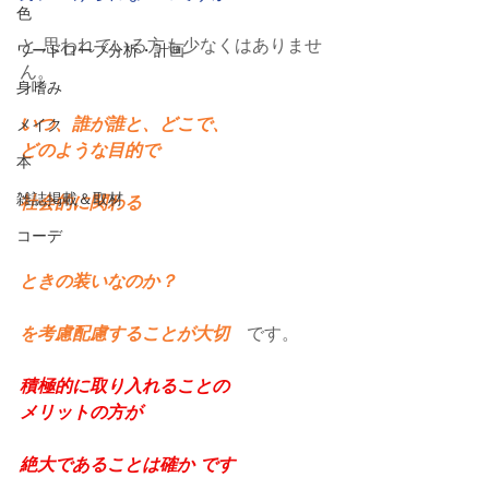
色
と 思われている方も少なくはありませ
ワードローブ分析・計画
ん。
身嗜み
いつ、誰が誰と、どこで、
メイク
どのような目的で
本
雑誌掲載＆取材
社会的に関わる
コーデ
ときの装いなのか？
を考慮配慮することが大切
　です。
積極的に取り入れることの
メリットの方が
絶大であることは確か です