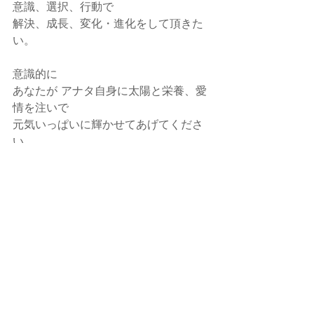
意識、選択、行動で
解決、成長、変化・進化をして頂きた
い。
意識的に
あなたが アナタ自身に太陽と栄養、愛
情を注いで
元気いっぱいに輝かせてあげてくださ
い。
少しずつでも大丈夫。
あなたの内面・外面・心の潤い、輝き
が日毎に増し、
品格・知性、幸福感、自信が TPPOS 
含め培っていかれますように。
専門家の立場から貴方のお力になれる
と嬉しいです。