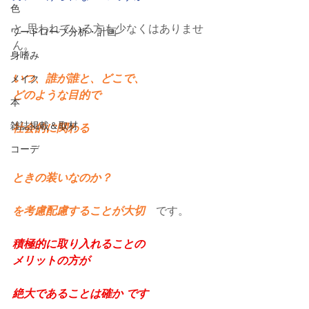
色
と 思われている方も少なくはありませ
ワードローブ分析・計画
ん。
身嗜み
いつ、誰が誰と、どこで、
メイク
どのような目的で
本
雑誌掲載＆取材
社会的に関わる
コーデ
ときの装いなのか？
を考慮配慮することが大切
　です。
積極的に取り入れることの
メリットの方が
絶大であることは確か です