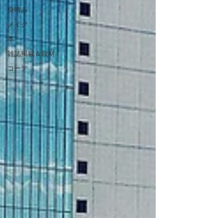
身嗜み
メイク
本
雑誌掲載＆取材
コーデ