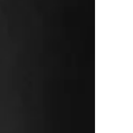
外面 表裏一体 心に作用し 三位一体 内面で
生まれ育まれるコト・モノは 外面に現れま
す ...