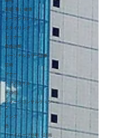
御礼
美容(養）健康
オープンカレッジ
スタイリング
セミナー
骨格診断
パーソナルカラー診断
芸術
マナー
ヘアスタイル
その他
イメージコンサルティン
グ
メンズ
色
ワードローブ分析・計画